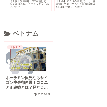
【久喜】鷲宮神社に駐車場はあ
【久喜】アニメの聖地だった！鷲
ニ
シ
る？混雑具合は？アクセスも一緒
宮神社の見どころは？所要時間や
ば
にご紹介
御朱印についても紹介
い
ベトナム
ベトナム
ホーチミン観光ならサイ
ゴン中央郵便局！コロニ
アル建築とは？見どころ
や基本情報も
2023.10.29