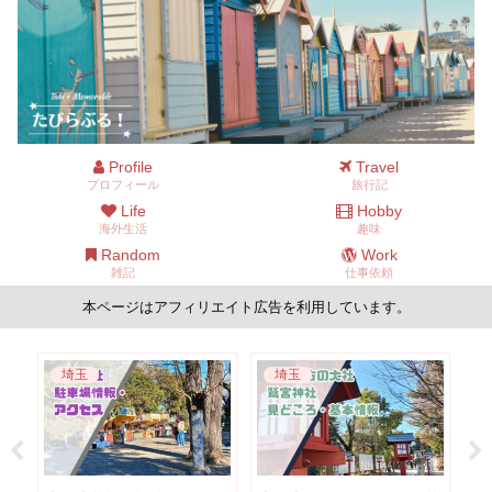
Profile
Travel
プロフィール
旅行記
Life
Hobby
海外生活
趣味
Random
Work
雑記
仕事依頼
本ページはアフィリエイト広告を利用しています。
埼玉
埼玉