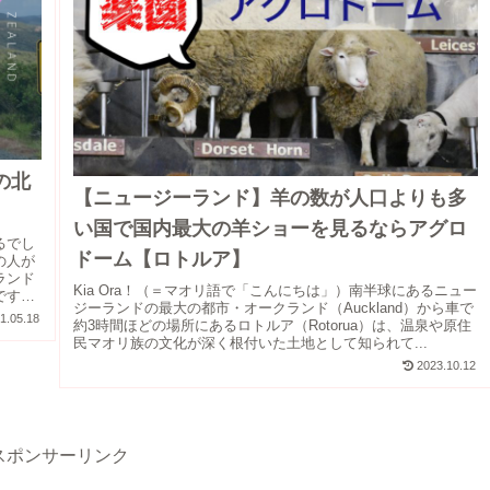
の北
【ニュージーランド】羊の数が人口よりも多
い国で国内最大の羊ショーを見るならアグロ
るでし
ドーム【ロトルア】
の人が
ランド
Kia Ora！（＝マオリ語で「こんにちは」）南半球にあるニュー
です。
ジーランドの最大の都市・オークランド（Auckland）から車で
1.05.18
約3時間ほどの場所にあるロトルア（Rotorua）は、温泉や原住
民マオリ族の文化が深く根付いた土地として知られて...
2023.10.12
スポンサーリンク