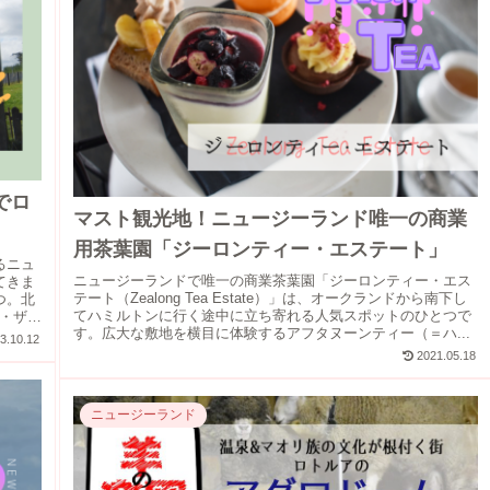
でロ
マスト観光地！ニュージーランド唯一の商業
用茶葉園「ジーロンティー・エステート」
るニュ
ニュージーランドで唯一の商業茶葉園「ジーロンティー・エス
てきま
テート（Zealong Tea Estate）」は、オークランドから南下し
つ。北
てハミルトンに行く途中に立ち寄れる人気スポットのひとつで
ブ・ザ・
す。広大な敷地を横目に体験するアフタヌーンティー（＝ハ...
3.10.12
2021.05.18
ニュージーランド