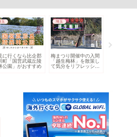
埼玉
埼玉
埼玉
見に行くなら比企郡
梅まつり開催中の入間
【久喜】鷲
川町「国営武蔵丘陵
「越生梅林」を散策し
車場はある
林公園」がおすすめ
て気分をリフレッシ
は？アクセ
ュ！
ご紹介