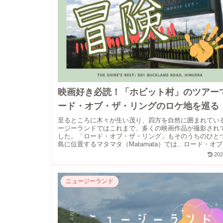
映画好き必読！「ホビット村」のツアー
ード・オブ・ザ・リングのロケ地を巡る
至るところに木々が生い茂り、四方を自然に囲まれてい
ージーランドではこれまで、多くの映画作品が撮影され
した。「ロード・オブ・ザ・リング」もそのうちのひと
島に位置するマタマタ（Matamata）では、ロード・オ
リングに...
202
ニュージーランド