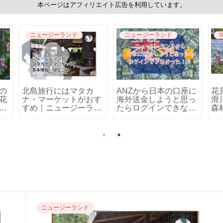
本ページはアフィリエイト広告を利用しています。
ニュージーランド
ニュージーランド
の
北島旅行にはマタカ
ANZから日本の口座に
花
花
ナ・マーケットがおす
海外送金しようと思っ
滑
」
すめ｜ニュージーラン
たらログインできな
森
ド・オークランド
い！？
ニュージーランド