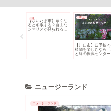
リア
埼玉
埼玉
【さいたま市】寒くな
ると冬眠する？自由な
シマリスが見られる
「りすの家」│行き
方・駐車場
トラリア】ワ
【川口市】四季折々
仕事が見つか
植物を楽しむなら「
…理由はあっ
と緑の振興センター
うなもの？問
│行き方・魅力
決策も【体験
ニュージーランド
ニュージーランド