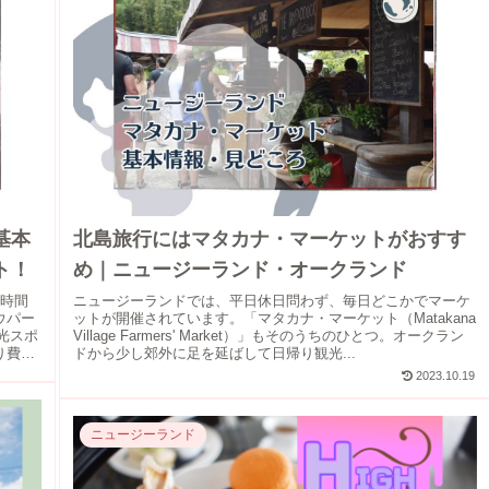
基本
北島旅行にはマタカナ・マーケットがおすす
ト！
め｜ニュージーランド・オークランド
3時間
ニュージーランドでは、平日休日問わず、毎日どこかでマーケ
ウパー
ットが開催されています。「マタカナ・マーケット（Matakana
観光スポ
Village Farmers' Market）」もそのうちのひとつ。オークラン
り費用
ドから少し郊外に足を延ばして日帰り観光...
2023.10.19
ニュージーランド