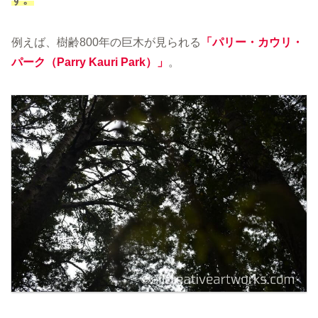
例えば、樹齢800年の巨木が見られる
「パリー・カウリ・
パーク
（
P
a
r
r
y
K
a
u
r
i
P
a
r
k
）
」
。