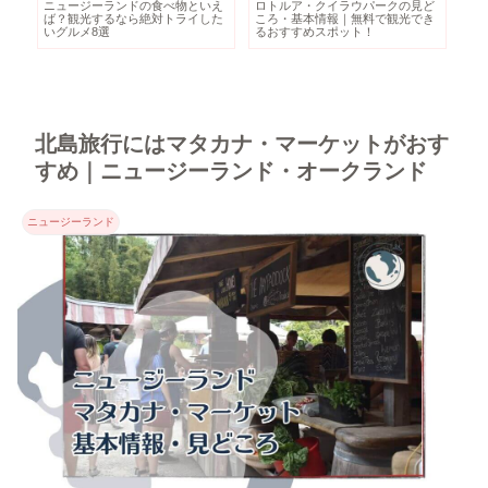
鷲
ニュージーランドの食べ物といえ
ロトルア・クイラウパークの見ど
世
や
ば？観光するなら絶対トライした
ころ・基本情報｜無料で観光でき
ら
いグルメ8選
るおすすめスポット！
ガ
北島旅行にはマタカナ・マーケットがおす
すめ｜ニュージーランド・オークランド
ニュージーランド