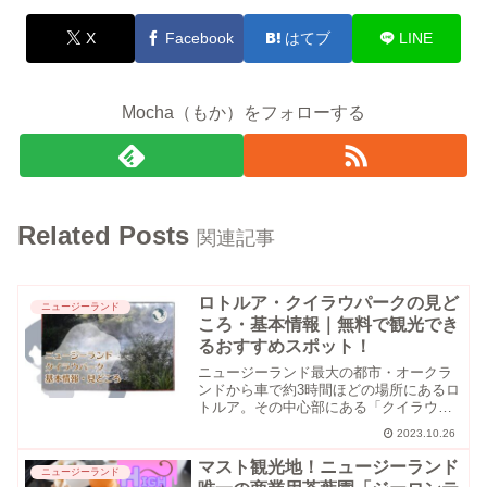
X
Facebook
はてブ
LINE
Mocha（もか）をフォローする
Related Posts
関連記事
ロトルア・クイラウパークの見ど
ニュージーランド
ころ・基本情報｜無料で観光でき
るおすすめスポット！
ニュージーランド最大の都市・オークラ
ンドから車で約3時間ほどの場所にあるロ
トルア。その中心部にある「クイラウパ
ーク（Kuirau Park）」は、無料で散策で
2023.10.26
きるおすすめの観光スポットです。ニュ
ージーランドで観光するとなると、かな
マスト観光地！ニュージーランド
ニュージーランド
り費用がか...