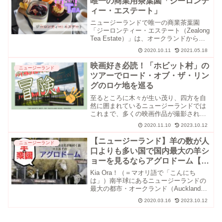
唯一の商業用茶葉園「ジーロンテ
ィー・エステート」
ニュージーランドで唯一の商業茶葉園
「ジーロンティー・エステート（Zealong
Tea Estate）」は、オークランドから南
下してハミルトンに行く途中に立ち寄れ
2020.10.11
2021.05.18
る人気スポットのひとつです。広大な敷
地を横目に体験するアフタヌーンティー
映画好き必読！「ホビット村」の
ニュージーランド
（＝ハ...
ツアーでロード・オブ・ザ・リン
グのロケ地を巡る
至るところに木々が生い茂り、四方を自
然に囲まれているニュージーランドでは
これまで、多くの映画作品が撮影されて
きました。「ロード・オブ・ザ・リン
2020.11.10
2023.10.12
グ」もそのうちのひとつ。北島に位置す
るマタマタ（Matamata）では、ロード・
【ニュージーランド】羊の数が人
ニュージーランド
オブ・ザ・リングに...
口よりも多い国で国内最大の羊シ
ョーを見るならアグロドーム【ロ
トルア】
Kia Ora！（＝マオリ語で「こんにち
は」）南半球にあるニュージーランドの
最大の都市・オークランド（Auckland）
から車で約3時間ほどの場所にあるロトル
2020.03.16
2023.10.12
ア（Rotorua）は、温泉や原住民マオリ族
の文化が深く根付いた土地として知られ
て...