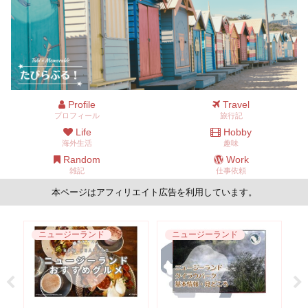
Profile
Travel
プロフィール
旅行記
Life
Hobby
海外生活
趣味
Random
Work
雑記
仕事依頼
本ページはアフィリエイト広告を利用しています。
ニュージーランド
ニュージーランド