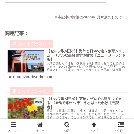
※本記事の情報は2022年1月時点のものです。
関連記事：
【セルフ取材形式】海外と日本で違う教育システ
ム！リアルな高校留学体験談【ニュージーランド
版】
以前公開した「【セルフ取材形式】英語力ゼロでも留学は
できる！10代で海外へ行こうと思ったわけ【元記者】」の
続きとして、海外（ニュージーランド）と日本で違う高校
生活についてお話していこうと思います。またもや元記者
allcreativeartworks.com
の筆者（@MochaConne...
【セルフ取材形式】英語力ゼロでも留学はでき
る！10代で海外へ行こうと思ったわけ【元記
者】
英語力（現地の言葉）、性格、経験値…。若いうちからの
海外留学に対するハードルは、とても高いと思っている人
は多いのではないでしょうか？でも、実はそんなことはな
いんです！もちろん経済的な問題はありますが、留学する
allcreativeartworks.com
だけなら簡単なこと。今回は、元記...
メニュー
ホーム
検索
トップ
サイドバー