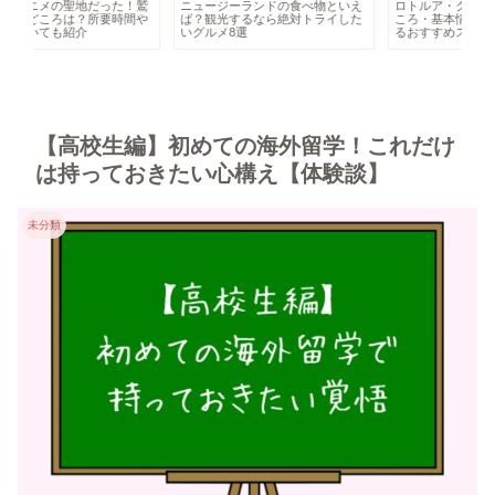
鷲
ニュージーランドの食べ物といえ
ロトルア・クイラウパークの見ど
世
や
ば？観光するなら絶対トライした
ころ・基本情報｜無料で観光でき
ら
いグルメ8選
るおすすめスポット！
ガ
【高校生編】初めての海外留学！これだけ
は持っておきたい心構え【体験談】
未分類