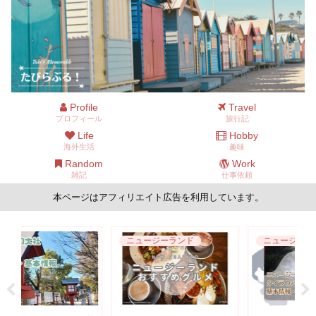
Profile
Travel
プロフィール
旅行記
Life
Hobby
海外生活
趣味
Random
Work
雑記
仕事依頼
本ページはアフィリエイト広告を利用しています。
ニュージーランド
ニュージーランド