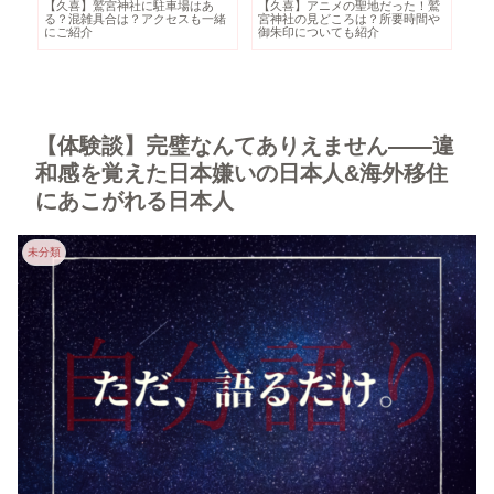
鷲
ニュージーランドの食べ物といえ
ロトルア・クイラウパークの見ど
世
や
ば？観光するなら絶対トライした
ころ・基本情報｜無料で観光でき
ら
いグルメ8選
るおすすめスポット！
ガ
【体験談】完璧なんてありえません――違
和感を覚えた日本嫌いの日本人&海外移住
にあこがれる日本人
未分類