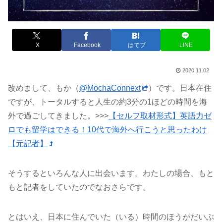
X
Facebook
はてブ
LINE
2020.11.02
改めまして、もか（
@MochaConnext
）です。日本在住
ですが、トータルすると人生の約3分の1ほどの時間を海
外で過ごしてきました。>>>
【セルフ取材形式】英語力ゼ
ロでも留学はできる！10代で海外へ行こうと思ったわけ
【元記者】
そうするといろんな人に出会います。わたしの場合、もと
もと記者をしていたのでなおさらです。
とはいえ、日本に住んでいた（いる）時間のほうがだいぶ