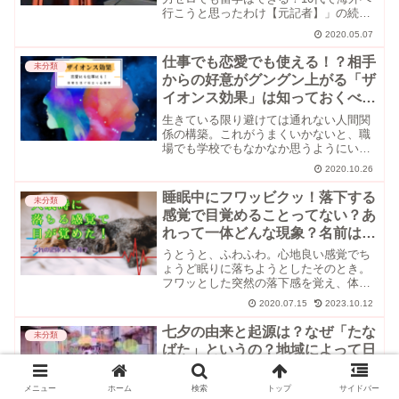
行こうと思ったわけ【元記者】」の続き
として、海外（ニュージーランド）と日
2020.05.07
本で違う高校生活についてお話していこ
うと思います。またもや元記者の筆者
仕事でも恋愛でも使える！？相手
未分類
（@MochaConne...
からの好意がグングン上がる「ザ
イオンス効果」は知っておくべき
心理学
生きている限り避けては通れない人間関
係の構築。これがうまくいかないと、職
場でも学校でもなかなか思うようにいか
ないものです。それでは、自分に対する
2020.10.26
相手からの評価を上げたい、あるいは好
意を持ってほしいという場合は、どうし
睡眠中にフワッビクッ！落下する
未分類
たら良いのでしょうか？難...
感覚で目覚めることってない？あ
れって一体どんな現象？名前はあ
るの？
うとうと、ふわふわ。心地良い感覚でち
ょうど眠りに落ちようとしたそのとき。
フワッとした突然の落下感を覚え、体が
ビクッと震えることはありませんか？
2020.07.15
2023.10.12
これはあなただけに起こることではあり
ません。「ジャーキング」という、誰に
七夕の由来と起源は？なぜ「たな
未分類
でも起こり得る不随意運動...
ばた」というの？地域によって日
程が違うって本当？乞巧奠とルー
ツ
短冊に願い事を書いて、笹の葉に吊るす
メニュー
ホーム
検索
トップ
サイドバー