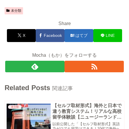
未分類
Share
X
Facebook
はてブ
LINE
Mocha（もか）をフォローする
Related Posts
関連記事
【セルフ取材形式】海外と日本で
未分類
違う教育システム！リアルな高校
留学体験談【ニュージーランド
版】
以前公開した「【セルフ取材形式】英語
力ゼロでも留学はできる！10代で海外へ