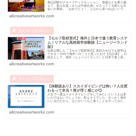
筆記試験やグループディスカッション、面接などを乗り越
えて、新入社員（または中途社員）が入ってくる新たな出
会いの季節。「おめでとう！」と心から喜べればいいです
が、迎える側からしたらこれから待ち受ける怒涛の日々に
allcreativeartworks.com
多少の緊張を強いられている人も多...
【セルフ取材形式】海外と日本で違う教育システ
ム！リアルな高校留学体験談【ニュージーランド
版】
以前公開した「【セルフ取材形式】英語力ゼロでも留学は
できる！10代で海外へ行こうと思ったわけ【元記者】」の
続きとして、海外（ニュージーランド）と日本で違う高校
生活についてお話していこうと思います。またもや元記者
allcreativeartworks.com
の筆者（@MochaConne...
【体験談あり】スカイダイビングは怖い？人生変
わるって本当？胃が浮く感じが◎
人生で一度はスカイダイビングをしてみたいという人は多
いのではないでしょうか。私もそうでした。せっかく海外
にいるのだから、なにかいつもと違うことをやってみたい
と挑戦したスカイダイビング。本記事では高所恐怖症の私
が感じたことを本音でお話します。
allcreativeartworks.com