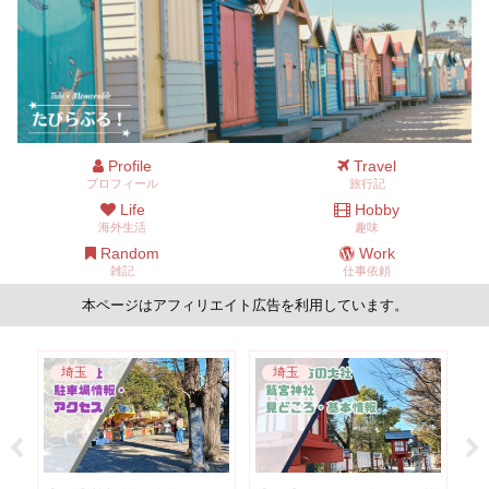
Profile
Travel
プロフィール
旅行記
Life
Hobby
海外生活
趣味
Random
Work
雑記
仕事依頼
本ページはアフィリエイト広告を利用しています。
ニュージーランド
ニュージーランド