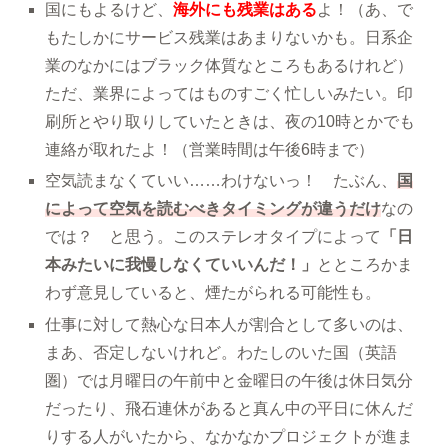
国にもよるけど、
海外にも残業はある
よ！（あ、で
もたしかにサービス残業はあまりないかも。日系企
業のなかにはブラック体質なところもあるけれど）
ただ、業界によってはものすごく忙しいみたい。印
刷所とやり取りしていたときは、夜の10時とかでも
連絡が取れたよ！（営業時間は午後6時まで）
空気読まなくていい……わけないっ！ たぶん、
国
によって空気を読むべきタイミングが違うだけ
なの
では？ と思う。このステレオタイプによって
「日
本みたいに我慢しなくていいんだ！」
とところかま
わず意見していると、煙たがられる可能性も。
仕事に対して熱心な日本人が割合として多いのは、
まあ、否定しないけれど。わたしのいた国（英語
圏）では月曜日の午前中と金曜日の午後は休日気分
だったり、飛石連休があると真ん中の平日に休んだ
りする人がいたから、なかなかプロジェクトが進ま