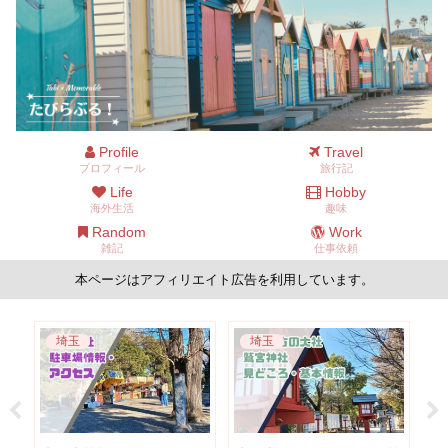
Profile
Travel
プロフィール
旅行記
Life
Hobby
海外生活
趣味
Random
Work
雑記
仕事依頼
本ページはアフィリエイト広告を利用しています。
ニュージーランド
ニュージーランド