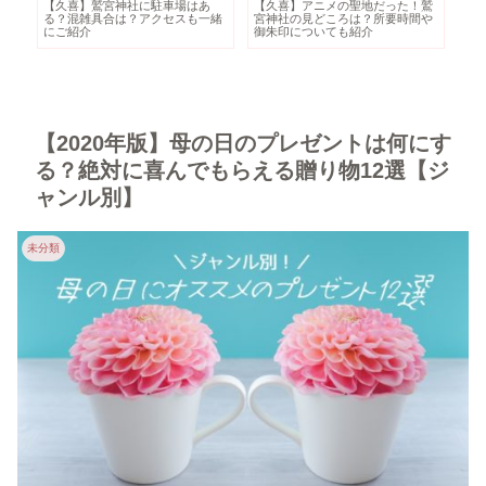
鷲
ニュージーランドの食べ物といえ
ロトルア・クイラウパークの見ど
世
や
ば？観光するなら絶対トライした
ころ・基本情報｜無料で観光でき
ら
いグルメ8選
るおすすめスポット！
ガ
【2020年版】母の日のプレゼントは何にす
る？絶対に喜んでもらえる贈り物12選【ジ
ャンル別】
未分類