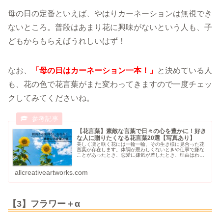
母の日の定番といえば、やはりカーネーションは無視でき
ないところ。普段はあまり花に興味がないという人も、子
どもからもらえばうれしいはず！
なお、
「母の日はカーネーション一本！」
と決めている人
も、花の色で花言葉がまた変わってきますので一度チェッ
クしてみてくださいね。
【花言葉】素敵な言葉で日々の心を豊かに！好き
な人に贈りたくなる花言葉20選【写真あり】
美しく凛と咲く花には一輪一輪、その生き様に見合った花
言葉が存在します。体調が思わしくないときや仕事で嫌な
ことがあったとき、恋愛に嫌気が差したとき、理由はわか
らないけれど不意に落ち込んでしまったとき。そんなとき
に見るとなんとなくフッと気持ちが...
allcreativeartworks.com
【3】フラワー＋α