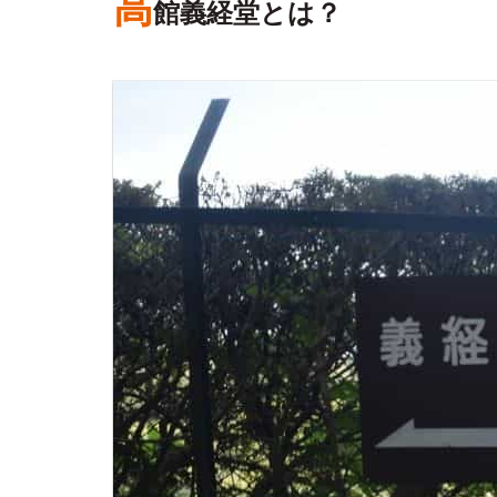
高
館義経堂とは？