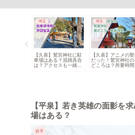
埼玉
埼玉
開催中の入間
【久喜】鷲宮神社に駐
【久喜】アニメの聖
林」を散策し
車場はある？混雑具合
だった！鷲宮神社の
リフレッシ
は？アクセスも一緒に
どころは？所要時間
ご紹介
御朱印についても紹
【平泉】若き英雄の面影を求
場はある？
岩手