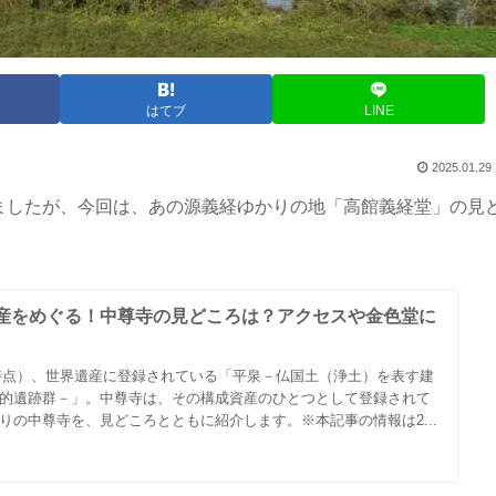
はてブ
LINE
2025.01.29
ましたが、今回は、あの源義経ゆかりの地「高館義経堂」の見
産をめぐる！中尊寺の見どころは？アクセスや金色堂に
0月時点）、世界遺産に登録されている「平泉－仏国土（浄土）を表す建
的遺跡群－」。中尊寺は、その構成資産のひとつとして登録されて
りの中尊寺を、見どころとともに紹介します。※本記事の情報は2...