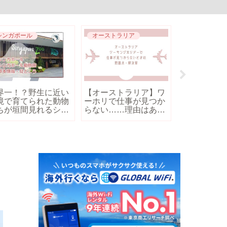
シンガポール
オーストラリア
埼玉
【さいたま
ると冬眠す
シマリスが
「りすの家」
方・駐車場
界一！？野生に近い
【オーストラリア】ワ
境で育てられた動物
ーホリで仕事が見つか
ちが垣間見れるシン
らない……理由はあっ
ポール動物園｜魅
てないようなもの？問
・見どころ
題点と解決策も【体験
談あり】