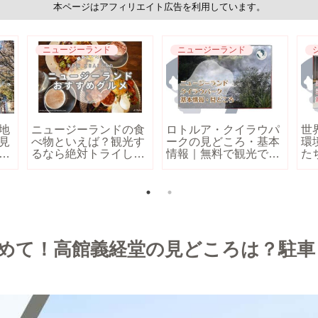
本ページはアフィリエイト広告を利用しています。
ニュージーランド
ニュージーランド
地
ニュージーランドの食
ロトルア・クイラウパ
世
見
べ物といえば？観光す
ークの見どころ・基本
環
や
るなら絶対トライした
情報｜無料で観光でき
た
介
いグルメ8選
るおすすめスポット！
ガ
力
めて！高館義経堂の見どころは？駐車