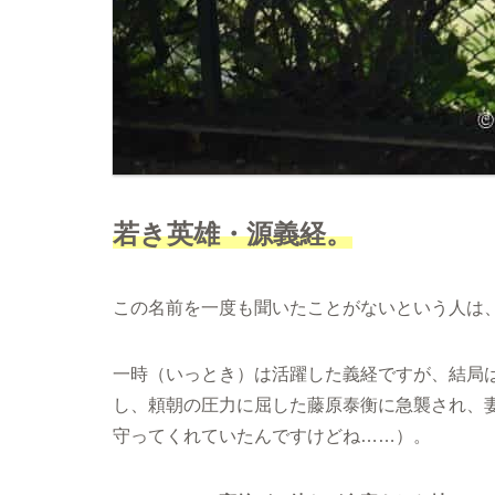
若き英雄・源義経。
この名前を一度も聞いたことがないという人は
一時（いっとき）は活躍した義経ですが、結局
し、頼朝の圧力に屈した藤原泰衡に急襲され、
守ってくれていたんですけどね……）。