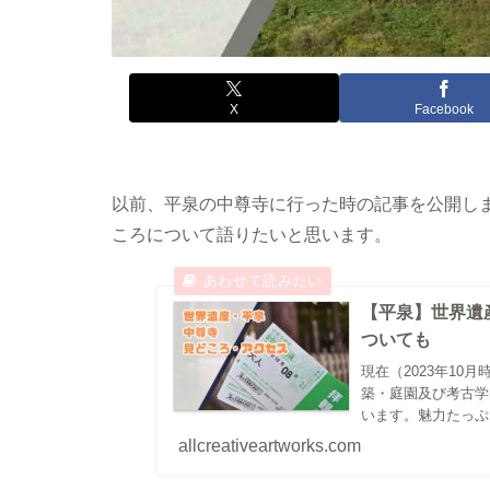
X
Facebook
以前、平泉の中尊寺に行った時の記事を公開し
ころについて語りたいと思います。
【平泉】世界遺
ついても
現在（2023年1
築・庭園及び考古学
います。魅力たっぷ
allcreativeartworks.com