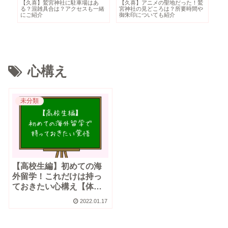
【久喜】鷲宮神社に駐車場はあ
【久喜】アニメの聖地だった！鷲
ニ
シ
る？混雑具合は？アクセスも一緒
宮神社の見どころは？所要時間や
ば
にご紹介
御朱印についても紹介
い
心構え
未分類
【高校生編】初めての海
外留学！これだけは持っ
ておきたい心構え【体験
談】
2022.01.17