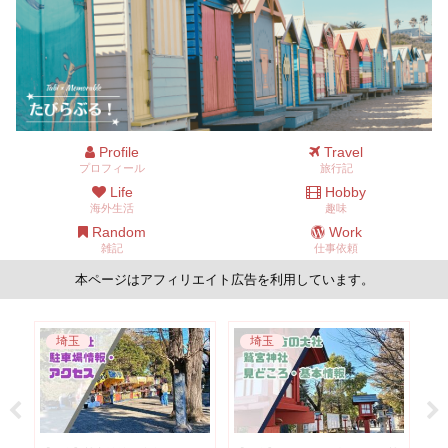
Profile
Travel
プロフィール
旅行記
Life
Hobby
海外生活
趣味
Random
Work
雑記
仕事依頼
本ページはアフィリエイト広告を利用しています。
埼玉
埼玉