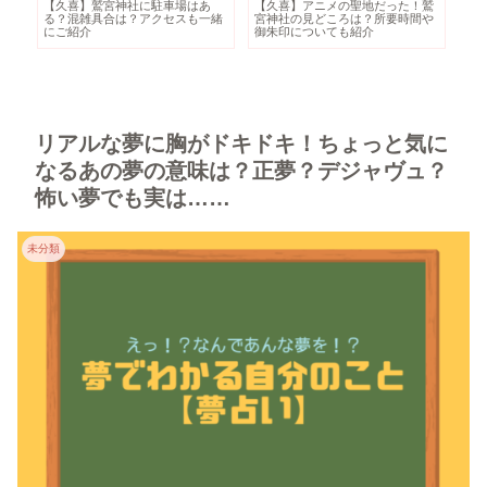
鷲
ニュージーランドの食べ物といえ
ロトルア・クイラウパークの見ど
世
や
ば？観光するなら絶対トライした
ころ・基本情報｜無料で観光でき
ら
いグルメ8選
るおすすめスポット！
ガ
リアルな夢に胸がドキドキ！ちょっと気に
なるあの夢の意味は？正夢？デジャヴュ？
怖い夢でも実は……
未分類