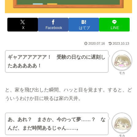
X
Facebook
はてブ
LINE
2020.07.16
2023.10.13
ギャアアアアアア！ 受験の日なのに遅刻し
たあああああ！
モカ
と、家を飛び出した瞬間、ハッと目を覚ます。すると、ど
ういうわけか目に映るは家の天井。
あ、あれ？ まさか、今のって夢……？ な
んだ、まだ時間あるじゃん……。
モカ