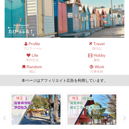
Profile
Travel
プロフィール
旅行記
Life
Hobby
海外生活
趣味
Random
Work
雑記
仕事依頼
本ページはアフィリエイト広告を利用しています。
ニュージーランド
ニュージーランド